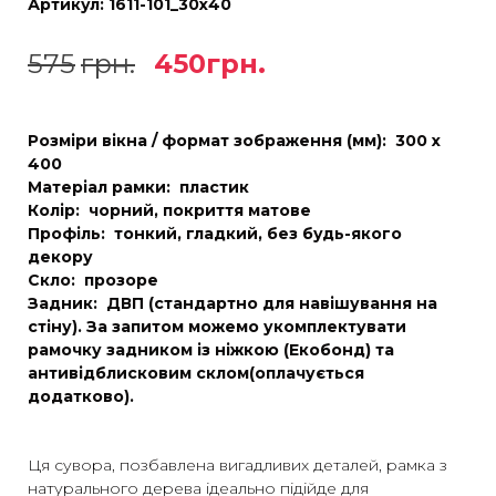
Артикул:
1611-101_30х40
575
грн.
450
грн.
Розміри вікна / формат зображення (мм): 300 х
400
Матеріал рамки: пластик
Колір: чорний, покриття матове
Профіль: тонкий, гладкий, без будь-якого
декору
Скло: прозоре
Задник: ДВП (стандартно для навішування на
стіну). За запитом можемо укомплектувати
рамочку задником із ніжкою (Екобонд) та
антивідблисковим склом(оплачується
додатково).
Ця сувора, позбавлена ​​вигадливих деталей, рамка з
натурального дерева ідеально підійде для