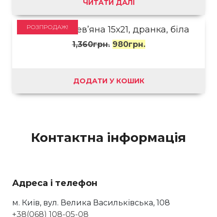
ЧИТАТИ ДАЛІ
РОЗПРОДАЖ!
Рамка дерев’яна 15х21, дранка, біла
1,360
грн.
980
грн.
ДОДАТИ У КОШИК
Контактна інформація
Адреса і телефон
м. Київ, вул. Велика Васильківська, 108
+38(068) 108-05-08