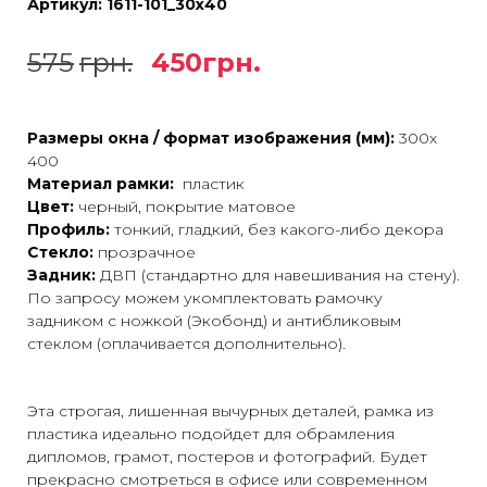
Артикул:
1611-101_30х40
575
грн.
450
грн.
Размеры окна / формат изображения (мм):
300х
400
Материал рамки:
пластик
Цвет:
черный, покрытие матовое
Профиль:
тонкий, гладкий, без какого-либо декора
Стекло:
прозрачное
Задник:
ДВП (стандартно для навешивания на стену).
По запросу можем укомплектовать рамочку
задником с ножкой (Экобонд) и антибликовым
стеклом (оплачивается дополнительно).
Эта строгая, лишенная вычурных деталей, рамка из
пластика идеально подойдет для обрамления
дипломов, грамот, постеров и фотографий. Будет
прекрасно смотреться в офисе или современном