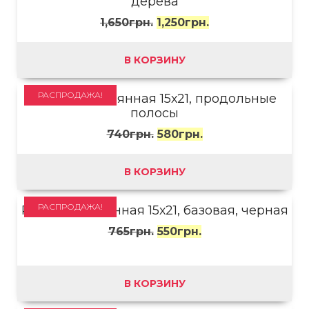
дерева
1,650
грн.
1,250
грн.
В КОРЗИНУ
РАСПРОДАЖА!
Рамка деревянная 15х21, продольные
полосы
740
грн.
580
грн.
В КОРЗИНУ
РАСПРОДАЖА!
Рамка деревянная 15х21, базовая, черная
765
грн.
550
грн.
В КОРЗИНУ