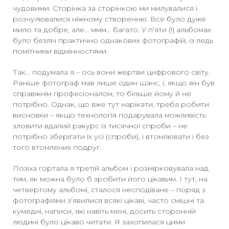
чудовими. Сторінка за сторінкою ми милувалися і
розчулювалися ніжному створенню. Все було дуже
мило та добре, але… ммм… багато. У п’яти (!) альбомах
було безліч практично однакових фотографій, із ледь
помітними відмінностями.
Так… подумала я – ось вони жертви цифрового світу.
Раніше фотограф мав лише один шанс, і, якщо він був
справжнім професіоналом, то більше йому й не
потрібно. Однак, що вже тут нарікати, треба робити
висновки – якщо технологія подарувала можливість
зловити вдалий ракурс із тисячної спроби – не
потрібно зберігати їх усі (спроби), і втомлювати і без
того втомлених подруг.
Позіха гортала я третій альбом і розмірковувала над
тим, як можна було б зробити його цікавим. І тут, на
четвертому альбомі, сталося несподіване – поряд з
фотографіями з’явилися всякі цікаві, часто смішні та
кумедні, написи, які навіть мені, досить сторонній
людині було цікаво читати. Я захопилася цими