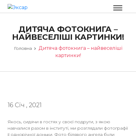
ДИТЯЧА ФОТОКНИГА –
НАЙВЕСЕЛІШІ КАРТИНКИ!
Дитяча фотокнига – найвеселіші
Головна
картинки!
16 Січ , 2021
Якось,
сидячи в гостях у своєї подруги, з якою
навчалися разом в інституті, ми розглядали фотографії
її однорічної доньки. Фото білявого ангела були