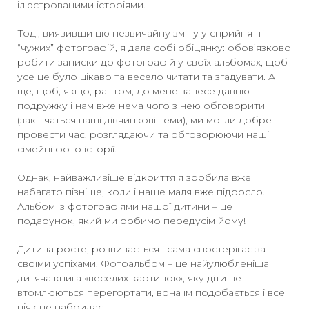
ілюстрованими історіями.
Тоді, виявивши цю незвичайну зміну у сприйнятті
“чужих” фотографій, я дала собі обіцянку: обов’язково
робити записки до фотографій у своїх альбомах, щоб
усе це було цікаво та весело читати та згадувати. А
ще, щоб, якщо, раптом, до мене занесе давню
подружку і нам вже нема чого з нею обговорити
(закінчаться наші дівчинкові теми), ми могли добре
провести час, розглядаючи та обговорюючи наші
сімейні фото історії.
Однак, найважливіше відкриття я зробила вже
набагато пізніше, коли і наше маля вже підросло.
Альбом із фотографіями нашої дитини – це
подарунок, який ми робимо передусім йому!
Дитина росте, розвивається і сама спостерігає за
своїми успіхами. Фотоальбом – це найулюбленіша
дитяча книга «веселих картинок», яку діти не
втомлюються перегортати, вона їм подобається і все
ніяк не набридає.