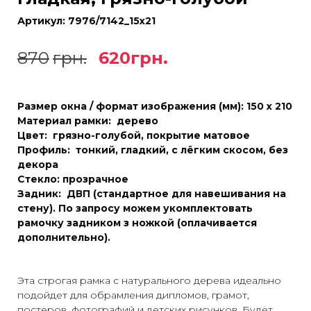
Артикул:
7976/7142_15х21
870
грн.
620
грн.
Размер окна / формат изображения (мм): 150 х 210
Материал рамки: дерево
Цвет: грязно-голубой, покрытие матовое
Профиль: тонкий, гладкий, с лёгким скосом, без
декора
Стекло: прозрачное
Задник: ДВП (стандартное для навешивания на
стену). По запросу можем укомплектовать
рамочку задником з ножкой (оплачивается
дополнительно
).
Эта строгая рамка с натурального дерева идеально
подойдет для обрамления дипломов, грамот,
постеров, фотографий и детских рисунков. Будет