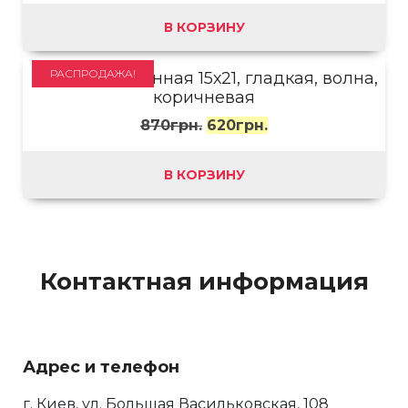
В КОРЗИНУ
РАСПРОДАЖА!
Рамка деревянная 15х21, гладкая, волна,
коричневая
870
грн.
620
грн.
В КОРЗИНУ
Контактная информация
Адрес и телефон
г. Киев, ул. Большая Васильковская, 108