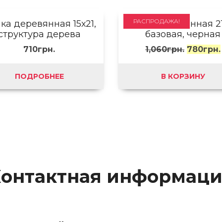
РАСПРОДАЖА!
ка деревянная 15х21,
Рамка деревянная 21
структура дерева
базовая, черная
710
грн.
1,060
грн.
780
грн.
ПОДРОБНЕЕ
В КОРЗИНУ
онтактная информац