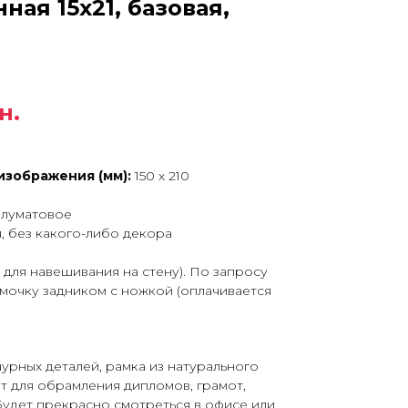
ная 15х21, базовая,
н.
изображения (мм):
150 х 210
олуматовое
й, без какого-либо декора
 для навешивания на стену). По запросу
мочку задником с ножкой (оплачивается
чурных деталей, рамка из натурального
т для обрамления дипломов, грамот,
Будет прекрасно смотреться в офисе или