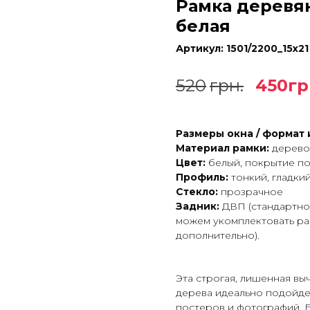
Рамка деревян
белая
Артикул:
1501/2200_15x21
520
грн.
450
гр
Размеры окна / формат 
Материал рамки:
дерево
Цвет:
белый, покрытие п
Профиль:
тонкий, гладки
Стекло:
прозрачное
Задник:
ДВП (стандартно
можем укомплектовать ра
дополнительно).
Эта строгая, лишенная вы
дерева идеально подойде
постеров и фотографий. 