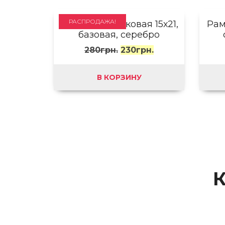
РАСПРОДАЖА!
Рамка пластиковая 15х21,
Рам
базовая, серебро
280
грн.
230
грн.
В КОРЗИНУ
К