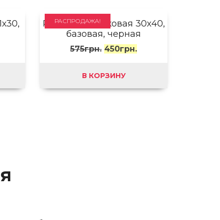
РАСПРОДАЖА!
х30,
Рамка пластиковая 30х40,
базовая, черная
575
грн.
450
грн.
В КОРЗИНУ
ия