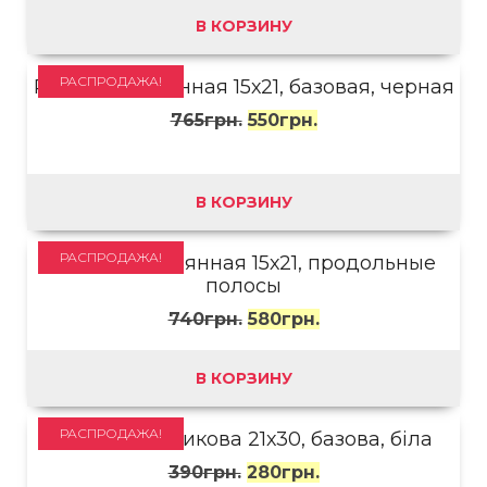
В КОРЗИНУ
РАСПРОДАЖА!
Рамка деревянная 15х21, базовая, черная
765
грн.
550
грн.
В КОРЗИНУ
РАСПРОДАЖА!
Рамка деревянная 15х21, продольные
полосы
740
грн.
580
грн.
В КОРЗИНУ
РАСПРОДАЖА!
Рамка пластикова 21х30, базова, біла
390
грн.
280
грн.