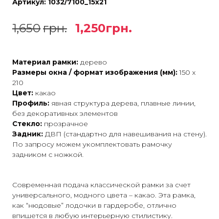
Артикул:
1032/7100_15х21
1,650
грн.
1,250
грн.
Материал рамки:
дерево
Размеры окна / формат изображения (мм):
150 х
210
Цвет:
какао
Профиль:
явная структура дерева, плавные линии,
без декоративных элементов
Стекло:
прозрачное
Задник:
ДВП (стандартно для навешивания на стену).
По запросу можем укомплектовать рамочку
задником с ножкой.
Современная подача классической рамки за счет
универсального, модного цвета – какао. Эта рамка,
как “нюдовые” лодочки в гардеробе, отлично
впишется в любую интерьерную стилистику.